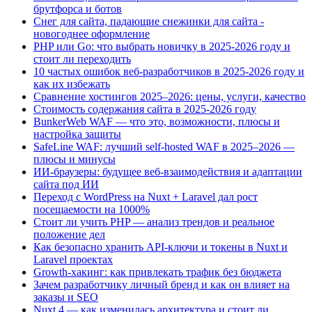
брутфорса и ботов
Снег для сайта, падающие снежинки для сайта -
новогоднее оформление
PHP или Go: что выбрать новичку в 2025-2026 году и
стоит ли переходить
10 частых ошибок веб-разработчиков в 2025-2026 году и
как их избежать
Сравнение хостингов 2025–2026: цены, услуги, качество
Стоимость содержания сайта в 2025-2026 году
BunkerWeb WAF — что это, возможности, плюсы и
настройка защиты
SafeLine WAF: лучший self-hosted WAF в 2025–2026 —
плюсы и минусы
ИИ-браузеры: будущее веб-взаимодействия и адаптации
сайта под ИИ
Переход с WordPress на Nuxt + Laravel дал рост
посещаемости на 1000%
Стоит ли учить PHP — анализ трендов и реальное
положение дел
Как безопасно хранить API-ключи и токены в Nuxt и
Laravel проектах
Growth-хакинг: как привлекать трафик без бюджета
Зачем разработчику личный бренд и как он влияет на
заказы и SEO
Nuxt 4 — как изменилась архитектура и стоит ли