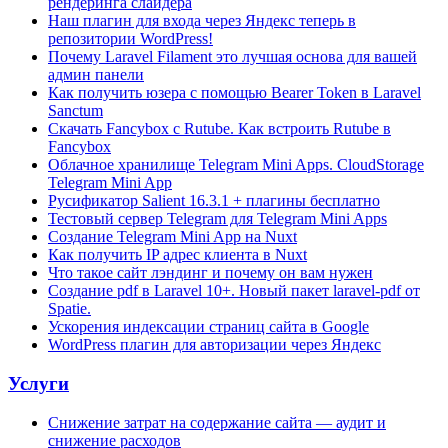
рендеринга слайдера
Наш плагин для входа через Яндекс теперь в
репозитории WordPress!
Почему Laravel Filament это лучшая основа для вашей
админ панели
Как получить юзера с помощью Bearer Token в Laravel
Sanctum
Скачать Fancybox с Rutube. Как встроить Rutube в
Fancybox
Облачное хранилище Telegram Mini Apps. CloudStorage
Telegram Mini App
Русификатор Salient 16.3.1 + плагины бесплатно
Тестовый сервер Telegram для Telegram Mini Apps
Создание Telegram Mini App на Nuxt
Как получить IP адрес клиента в Nuxt
Что такое сайт лэндинг и почему он вам нужен
Создание pdf в Laravel 10+. Новый пакет laravel-pdf от
Spatie.
Ускорения индексации страниц сайта в Google
WordPress плагин для авторизации через Яндекс
Услуги
Снижение затрат на содержание сайта — аудит и
снижение расходов