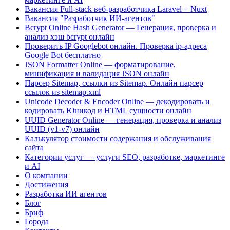
Вакансия Full-stack веб-разработчика Laravel + Nuxt
Вакансия "Разработчик ИИ-агентов"
Bcrypt Online Hash Generator — Генерация, проверка и
анализ хэш bcrypt онлайн
Проверить IP Googlebot онлайн. Проверка ip-адреса
Google Bot бесплатно
JSON Formatter Online — форматирование,
минификация и валидация JSON онлайн
Парсер Sitemap, ссылки из Sitemap. Онлайн парсер
ссылок из sitemap.xml
Unicode Decoder & Encoder Online — декодировать и
кодировать Юникод и HTML сущности онлайн
UUID Generator Online — генерация, проверка и анализ
UUID (v1-v7) онлайн
Калькулятор стоимости содержания и обслуживания
сайта
Категории услуг — услуги SEO, разработке, маркетинге
и AI
О компании
Достижения
Разработка ИИ агентов
Блог
Бриф
Города