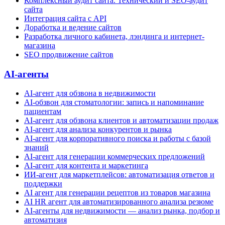
Комплексный аудит сайта. Технический и SEO-аудит
сайта
Интеграция сайта с API
Доработка и ведение сайтов
Разработка личного кабинета, лэндинга и интернет-
магазина
SEO продвижение сайтов
AI-агенты
AI-агент для обзвона в недвижимости
AI-обзвон для стоматологии: запись и напоминание
пациентам
AI-агент для обзвона клиентов и автоматизации продаж
AI-агент для анализа конкурентов и рынка
AI-агент для корпоративного поиска и работы с базой
знаний
AI-агент для генерации коммерческих предложений
AI-агент для контента и маркетинга
ИИ-агент для маркетплейсов: автоматизация ответов и
поддержки
AI агент для генерации рецептов из товаров магазина
AI HR агент для автоматизированного анализа резюме
AI-агенты для недвижимости — анализ рынка, подбор и
автоматизия