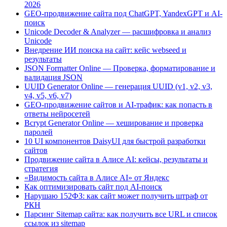
2026
GEO-продвижение сайта под ChatGPT, YandexGPT и AI-
поиск
Unicode Decoder & Analyzer — расшифровка и анализ
Unicode
Внедрение ИИ поиска на сайт: кейс webseed и
результаты
JSON Formatter Online — Проверка, форматирование и
валидация JSON
UUID Generator Online — генерация UUID (v1, v2, v3,
v4, v5, v6, v7)
GEO-продвижение сайтов и AI-трафик: как попасть в
ответы нейросетей
Bcrypt Generator Online — хеширование и проверка
паролей
10 UI компонентов DaisyUI для быстрой разработки
сайтов
Продвижение сайта в Алисе AI: кейсы, результаты и
стратегия
«Видимость сайта в Алисе AI» от Яндекс
Как оптимизировать сайт под AI-поиск
Нарушаю 152ФЗ: как сайт может получить штраф от
РКН
Парсинг Sitemap сайта: как получить все URL и список
ссылок из sitemap