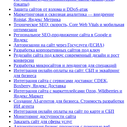
бэкапы)
Защита сайтов от взлома и DDoS-атак
Маркетинговая и сквозная аналитика — внедрение
Roistat, Яндекс Метрика
Техническое SEO: скорость, Core Web Vitals и мобильная
оптимизаци
Региональное SEO-продвижение сайта в Google и
Яндекс
Авторизации на сайт через Госуслуги (ЕСИА)
Разработка корпоративных сайтов под ключ
Редизайн сайта под ключ: современный дизайн и рост
конверсии
Разработка микросайтов и лендингов для спецакций
Интеграция онлайн-оплаты на сайт: СБП и эквайринг
для бизнеса
Интеграция сайта с сервисами доставки: CDEK,
Boxberry, Яндекс Доставка
Интеграция сайта с маркетплейсами Ozon, Wildberries и
Яндекс.Маркет
Создание AI-агентов для бизнеса. Стоимость разработки
ИИ агента
Интеграция онлайн оплаты на сайт по карте и СБП
Мониторинг доступности сайта
Заказать сайт для сферы услуг
Автоматизация бизнес-процессов с помощью веб-