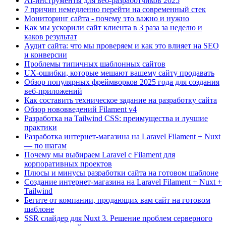
AI-инструменты для веб-разработчиков 2025
7 причин немедленно перейти на современный стек
Мониторинг сайта - почему это важно и нужно
Как мы ускорили сайт клиента в 3 раза за неделю и
каков результат
Аудит сайта: что мы проверяем и как это влияет на SEO
и конверсии
Проблемы типичных шаблонных сайтов
UX-ошибки, которые мешают вашему сайту продавать
Обзор популярных фреймворков 2025 года для создания
веб-приложений
Как составить техническое задание на разработку сайта
Обзор нововведений Filament v4
Разработка на Tailwind CSS: преимущества и лучшие
практики
Разработка интернет-магазина на Laravel Filament + Nuxt
— по шагам
Почему мы выбираем Laravel с Filament для
корпоративных проектов
Плюсы и минусы разработки сайта на готовом шаблоне
Создание интернет-магазина на Laravel Filament + Nuxt +
Tailwind
Бегите от компании, продающих вам сайт на готовом
шаблоне
SSR слайдер для Nuxt 3. Решение проблем серверного