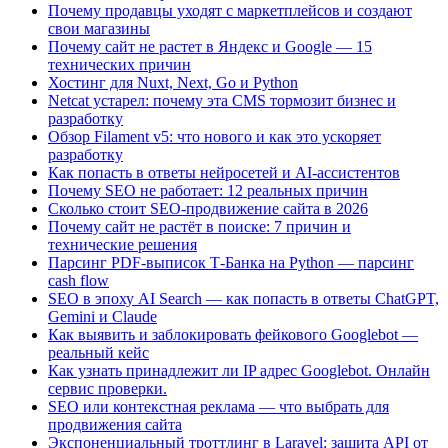
Почему продавцы уходят с маркетплейсов и создают
свои магазины
Почему сайт не растет в Яндекс и Google — 15
технических причин
Хостинг для Nuxt, Next, Go и Python
Netcat устарел: почему эта CMS тормозит бизнес и
разработку
Обзор Filament v5: что нового и как это ускоряет
разработку
Как попасть в ответы нейросетей и AI-ассистентов
Почему SEO не работает: 12 реальных причин
Сколько стоит SEO-продвижение сайта в 2026
Почему сайт не растёт в поиске: 7 причин и
технические решения
Парсинг PDF-выписок Т-Банка на Python — парсинг
cash flow
SEO в эпоху AI Search — как попасть в ответы ChatGPT,
Gemini и Claude
Как выявить и заблокировать фейкового Googlebot —
реальный кейс
Как узнать принадлежит ли IP адрес Googlebot. Онлайн
сервис проверки.
SEO или контекстная реклама — что выбрать для
продвижения сайта
Экспоненциальный троттлинг в Laravel: защита API от