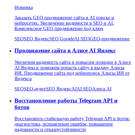
Новинка
Заказать GEO продвижение сайта в AI поиске и
нейросетях. Увеличение видимости в SEO и AI.
Комплексное GEO продвижение под ключ
SEO
SEO Яндекс
SEO Google
AI SEO
GEO-продвижение
Продвижение сайта в Алисе AI Яндекс
Увеличим видимость сайта и повысим позиции в Алисе
AI Яндекса: поможем попасть сайту в выдачу Алисы
ИИ. Продвижение сайта под нейропоиск Алисы ИИ от
Яндекса
SEO
SEO-аудит
SEO Яндекс
AI
AI SEO
Алиса AI
Восстановление работы Telegram API и
ботов
Восстановить стабильную работу Telegram API и ботов:
диагностика, исправление ошибок, повышение
надежности и отказоустойчивости