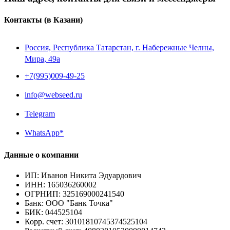
Контакты
(в Казани)
Россия, Республика Татарстан, г. Набережные Челны,
Мира, 49a
+7(995)009-49-25
info@webseed.ru
Telegram
WhatsApp*
Данные о компании
ИП
:
Иванов Никита Эдуардович
ИНН
:
165036260002
ОГРНИП
:
325169000241540
Банк
:
ООО "Банк Точка"
БИК
:
044525104
Корр. счет
:
30101810745374525104