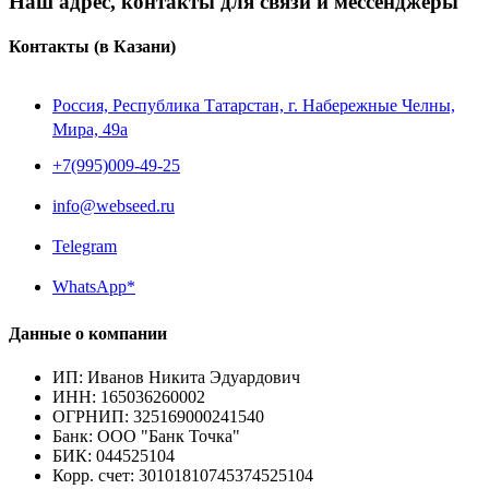
Наш адрес, контакты для связи и мессенджеры
Контакты
(в Казани)
Россия, Республика Татарстан, г. Набережные Челны,
Мира, 49a
+7(995)009-49-25
info@webseed.ru
Telegram
WhatsApp*
Данные о компании
ИП
:
Иванов Никита Эдуардович
ИНН
:
165036260002
ОГРНИП
:
325169000241540
Банк
:
ООО "Банк Точка"
БИК
:
044525104
Корр. счет
:
30101810745374525104