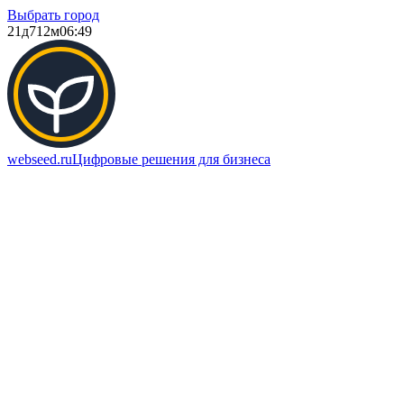
Выбрать город
21д
712м
06:49
webseed.ru
Цифровые решения для бизнеса