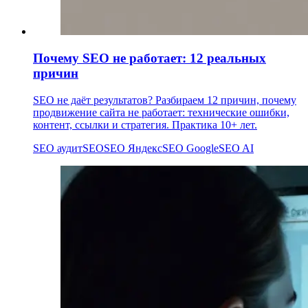
Почему SEO не работает: 12 реальных
причин
SEO не даёт результатов? Разбираем 12 причин, почему
продвижение сайта не работает: технические ошибки,
контент, ссылки и стратегия. Практика 10+ лет.
SEO аудит
SEO
SEO Яндекс
SEO Google
SEO AI