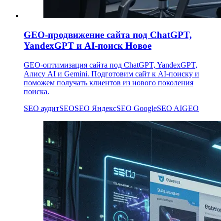
GEO-продвижение сайта под ChatGPT,
YandexGPT и AI-поиск
Новое
GEO-оптимизация сайта под ChatGPT, YandexGPT,
Алису AI и Gemini. Подготовим сайт к AI-поиску и
поможем получать клиентов из нового поколения
поиска.
SEO аудит
SEO
SEO Яндекс
SEO Google
SEO AI
GEO