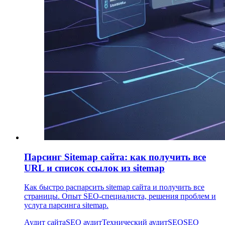
Парсинг Sitemap сайта: как получить все
URL и список ссылок из sitemap
Как быстро распарсить sitemap сайта и получить все
страницы. Опыт SEO-специалиста, решения проблем и
услуга парсинга sitemap.
Аудит сайта
SEO аудит
Технический аудит
SEO
SEO