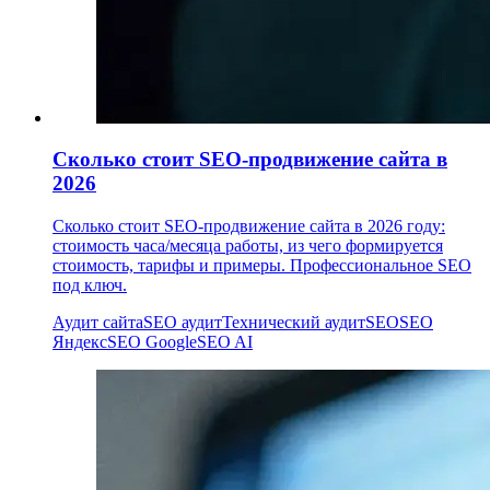
Сколько стоит SEO-продвижение сайта в
2026
Сколько стоит SEO-продвижение сайта в 2026 году:
стоимость часа/месяца работы, из чего формируется
стоимость, тарифы и примеры. Профессиональное SEO
под ключ.
Аудит сайта
SEO аудит
Технический аудит
SEO
SEO
Яндекс
SEO Google
SEO AI