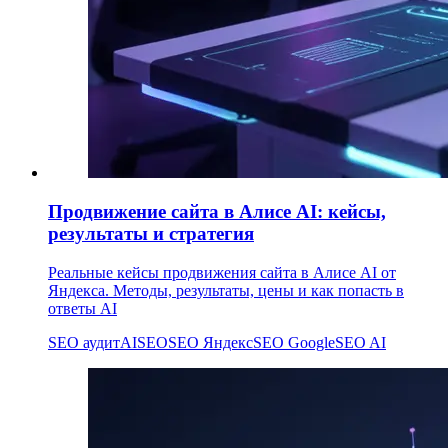
Продвижение сайта в Алисе AI: кейсы,
результаты и стратегия
Реальные кейсы продвижения сайта в Алисе AI от
Яндекса. Методы, результаты, цены и как попасть в
ответы AI
SEO аудит
AI
SEO
SEO Яндекс
SEO Google
SEO AI