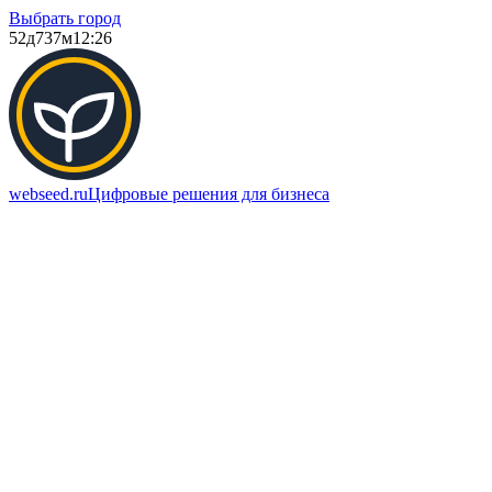
Выбрать город
52д
737м
12:26
webseed.ru
Цифровые решения для бизнеса