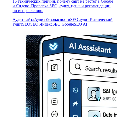
15 технических причин, почему сайт не растет в Google
и Яндекс. Проверка SEO, аудит, цены и рекомендации
по исправлению.
Аудит сайта
Аудит безопасности
SEO аудит
Технический
аудит
SEO
SEO Яндекс
SEO Google
SEO AI