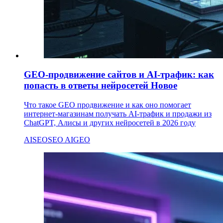
GEO-продвижение сайтов и AI-трафик: как
попасть в ответы нейросетей
Новое
Что такое GEO продвижение и как оно помогает
интернет-магазинам получать AI-трафик и продажи из
ChatGPT, Алисы и других нейросетей в 2026 году
AI
SEO
SEO AI
GEO