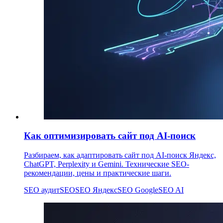
Как оптимизировать сайт под AI-поиск
Разбираем, как адаптировать сайт под AI-поиск Яндекс,
ChatGPT, Perplexity и Gemini. Технические SEO-
рекомендации, цены и практические шаги.
SEO аудит
SEO
SEO Яндекс
SEO Google
SEO AI