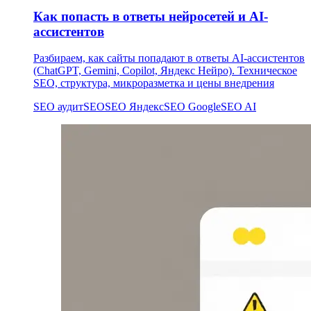
Как попасть в ответы нейросетей и AI-
ассистентов
Разбираем, как сайты попадают в ответы AI-ассистентов
(ChatGPT, Gemini, Copilot, Яндекс Нейро). Техническое
SEO, структура, микроразметка и цены внедрения
SEO аудит
SEO
SEO Яндекс
SEO Google
SEO AI