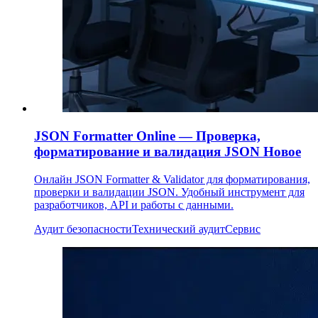
JSON Formatter Online — Проверка,
форматирование и валидация JSON
Новое
Онлайн JSON Formatter & Validator для форматирования,
проверки и валидации JSON. Удобный инструмент для
разработчиков, API и работы с данными.
Аудит безопасности
Технический аудит
Сервис