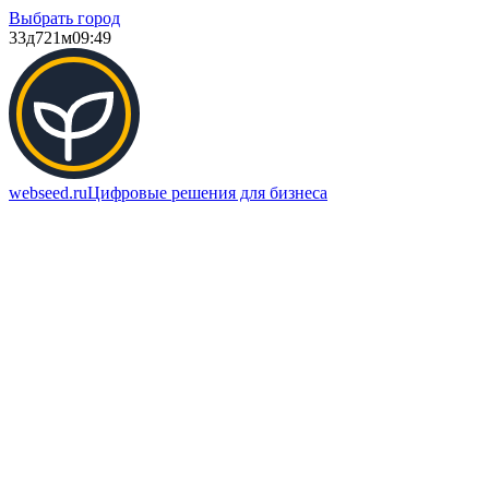
Выбрать город
33д
721м
09:49
webseed.ru
Цифровые решения для бизнеса