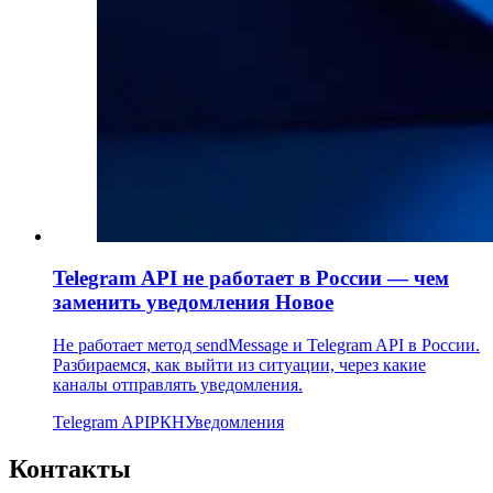
Telegram API не работает в России — чем
заменить уведомления
Новое
Не работает метод sendMessage и Telegram API в России.
Разбираемся, как выйти из ситуации, через какие
каналы отправлять уведомления.
Telegram API
РКН
Уведомления
Контакты